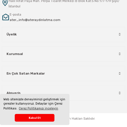
Halil Rıfat Paşa Mah. Perpa Ticaret Merkezi B Blok Kat:5 No:177-179 Şişli/
İstanbul
Sarkıt Armatür
E-posta
ater_info@ateraydinlatma.com
Sensörler
Üyelik
Sıva Altı Led Panel
Kurumsal
Sıva Üstü Led Panel
En Çok Satan Markalar
Sıva Üstü Linear
Alışveriş
Web sitemizde deneyiminizi geliştirmek için
çerezler kullanıyoruz. Detaylar için Çerez
Politikası.
Çerez Politikamızı inceleyin
Telefon Sipariş Hattı
Kabul Et
ateraydinlatma.com
Tüm Hakları Saklıdır.